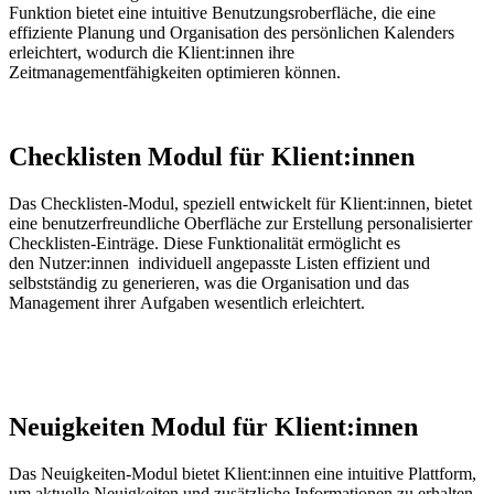
Funktion bietet eine intuitive
Benut
zungs
roberfläche
, die eine
effiziente Planung und Organisation des persönlichen Kalenders
erleichtert, wodurch die Klient
:innen
ihre
Zeitmanagementfähigkeiten optimieren können.
Checklisten Modul für Klient:innen
Das Checklisten-Modul, speziell entwickelt für
Klient
:innen
, bietet
eine benutzerfreundliche Oberfläche zur Erstellung personalisierter
Checklisten-Einträge. Diese Funktionalität ermöglicht es
den
Nutzer
:innen
individuell angepasste Listen effizient und
selbstständig zu generieren, was die Organisation und das
Management ihrer Aufgaben wesentlich erleichtert.
Neuigkeiten Modul für Klient:innen
Das Neuigkeiten
-M
odul bietet
Klient:innen
eine intuitive Plattform,
um aktuelle Neuigkeiten und zusätzliche Informationen zu erhalten.