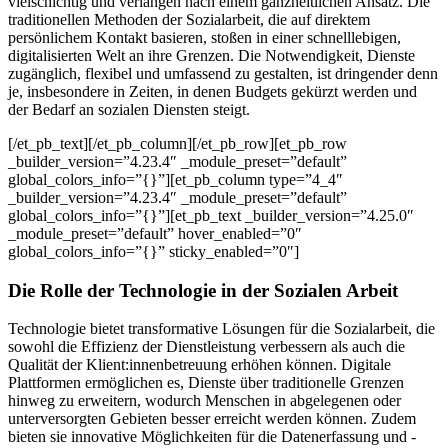
vielschichtig und verlangen nach einem ganzheitlichen Ansatz. Die
traditionellen Methoden der Sozialarbeit, die auf direktem
persönlichem Kontakt basieren, stoßen in einer schnelllebigen,
digitalisierten Welt an ihre Grenzen. Die Notwendigkeit, Dienste
zugänglich, flexibel und umfassend zu gestalten, ist dringender denn
je, insbesondere in Zeiten, in denen Budgets gekürzt werden und
der Bedarf an sozialen Diensten steigt.
[/et_pb_text][/et_pb_column][/et_pb_row][et_pb_row
_builder_version=”4.23.4″ _module_preset=”default”
global_colors_info=”{}”][et_pb_column type=”4_4″
_builder_version=”4.23.4″ _module_preset=”default”
global_colors_info=”{}”][et_pb_text _builder_version=”4.25.0″
_module_preset=”default” hover_enabled=”0″
global_colors_info=”{}” sticky_enabled=”0″]
Die Rolle der Technologie in der Sozialen Arbeit
Technologie bietet transformative Lösungen für die Sozialarbeit, die
sowohl die Effizienz der Dienstleistung verbessern als auch die
Qualität der
Klient
:innen
betreuung
erhöhen können. Digitale
Plattformen ermöglichen es, Dienste über traditionelle Grenzen
hinweg zu erweitern, wodurch Menschen in abgelegenen oder
unterversorgten Gebieten besser erreicht werden können. Zudem
bieten sie innovative Möglichkeiten für die Datenerfassung und -