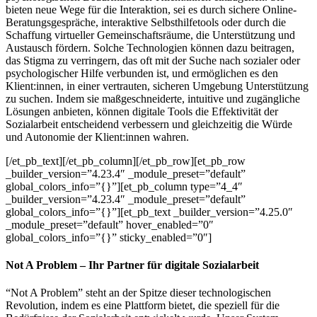
bieten neue Wege für die Interaktion, sei es durch sichere Online-
Beratungsgespräche, interaktive Selbsthilfetools oder durch die
Schaffung virtueller Gemeinschaftsräume, die Unterstützung und
Austausch fördern. Solche Technologien können dazu beitragen,
das Stigma zu verringern, das oft mit der Suche nach sozialer oder
psychologischer Hilfe verbunden ist, und ermöglichen es den
Klient
:innen
, in einer vertrauten, sicheren Umgebung Unterstützung
zu suchen. Indem sie maßgeschneiderte, intuitive und zugängliche
Lösungen anbieten, können digitale Tools die Effektivität der
Sozialarbeit entscheidend verbessern und gleichzeitig die Würde
und Autonomie der
Klient
:
innen
wahren.
[/et_pb_text][/et_pb_column][/et_pb_row][et_pb_row
_builder_version=”4.23.4″ _module_preset=”default”
global_colors_info=”{}”][et_pb_column type=”4_4″
_builder_version=”4.23.4″ _module_preset=”default”
global_colors_info=”{}”][et_pb_text _builder_version=”4.25.0″
_module_preset=”default” hover_enabled=”0″
global_colors_info=”{}” sticky_enabled=”0″]
Not A Problem – Ihr Partner für digitale Sozialarbeit
“Not A Problem” steht an der Spitze dieser technologischen
Revolution, indem es eine Plattform bietet, die speziell für die