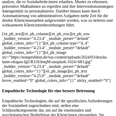
analyse, die es
Sozialarbeite
:innen
erlauben, Muster zu erkennen,
präventive Maßnahmen zu ergreifen und ihre Interventionsstrategien
datengestützt zu personalisieren. Darüber hinaus kann durch
Automatisierung von administrativen Aufgaben mehr Zeit für die
direkte
Klient
:innen
arbeit
aufgewendet werden, was zu tieferen und
wirksameren
Klient
:innen
beziehungen
führt.
[/et_pb_text][/et_pb_column][/et_pb_row][et_pb_row
_builder_version=”4.23.4″ _module_preset=”default”
global_colors_info=”{}”][et_pb_column type=”4_4″
_builder_version=”4.23.4″ _module_preset=”default”
global_colors_info=”{}”][et_pb_image
src=”https://notaproblem.de/wp-content/uploads/2024/03/desola-
lanre-ologun-IgUR1iX0mqM-unsplash-1024×683.jpg”
_builder_version=”4.23.4″ _module_preset=”default”
global_colors_info=”{}”][/et_pb_image][et_pb_text
_builder_version=”4.25.0″ _module_preset=”default”
hover_enabled=”0″ global_colors_info=”{}” sticky_enabled=”0″]
Empathische Technologie für eine bessere Betreuung
Empathische Technologien, die auf die spezifischen Anforderungen
der Sozialarbeit zugeschnitten sind, stellen eine
Schlüsselkomponente dar, um auf die emotionalen und
psychologischen Bedürfnisse der
Klient
:innen
einzugehen. Sie